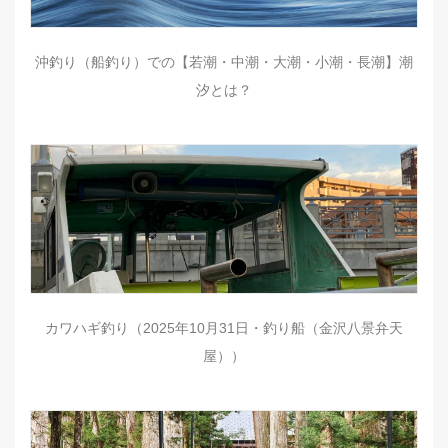
沖釣り（船釣り）での【若潮・中潮・大潮・小潮・長潮】潮
汐とは？
カワハギ釣り（2025年10月31日・釣り船（金沢八景弁天
屋））