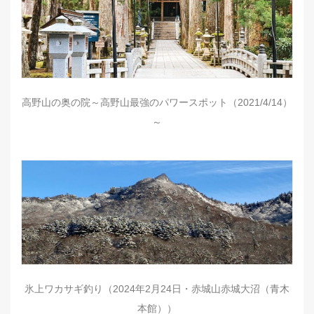
高野山の奥の院～高野山最強のパワースポット（2021/4/14）
～
氷上ワカサギ釣り（2024年2月24日・赤城山赤城大沼（青木
本館））