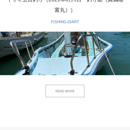
富丸））
FISHING-DIARY
READ MORE