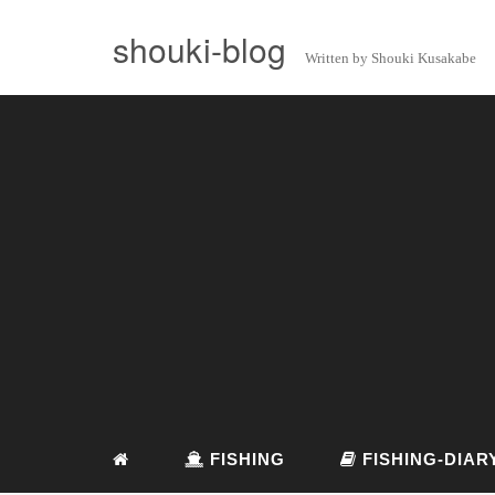
shouki-blog
Written by Shouki Kusakabe
FISHING
FISHING-DIAR