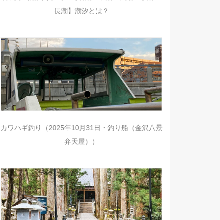
長潮】潮汐とは？
カワハギ釣り（2025年10月31日・釣り船（金沢八景
弁天屋））