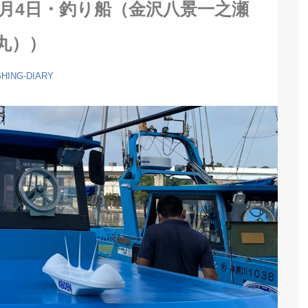
6月4日・釣り船（金沢八景一之瀬
丸））
SHING-DIARY