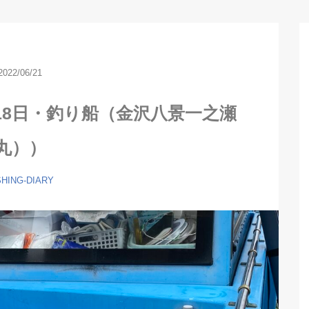
2022/06/21
月18日・釣り船（金沢八景一之瀬
丸））
SHING-DIARY