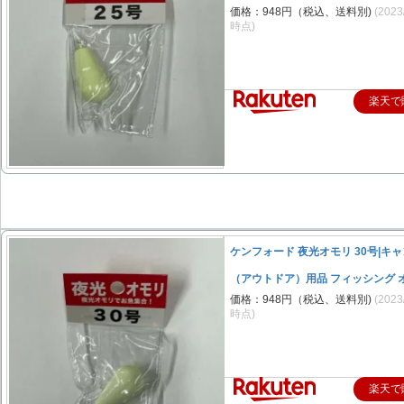
価格：948円（税込、送料別)
(2023
時点)
楽天で
ケンフォード 夜光オモリ 30号|キ
（アウトドア）用品 フィッシング 
価格：948円（税込、送料別)
(2023
時点)
楽天で