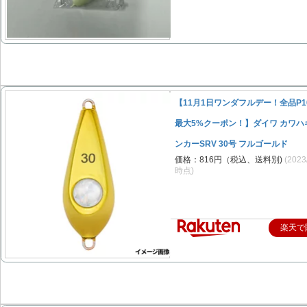
【11月1日ワンダフルデー！全品P1
最大5%クーポン！】ダイワ カワハ
ンカーSRV 30号 フルゴールド
価格：816円（税込、送料別)
(2023
時点)
楽天で