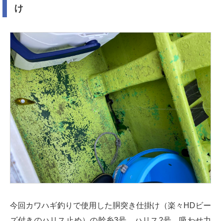
け
今回カワハギ釣りで使用した胴突き仕掛け（楽々HDビー
ズ付きのハリス止め）の幹糸3号、ハリス2号、吸わせ力