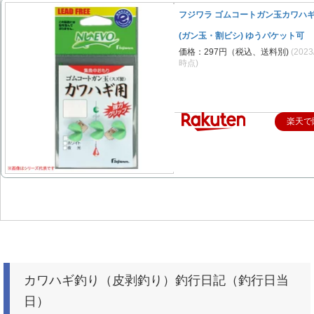
フジワラ ゴムコートガン玉カワハギ
(ガン玉・割ビシ) ゆうパケット可
価格：297円（税込、送料別)
(2023
時点)
楽天で
カワハギ釣り（皮剥釣り）釣行日記（釣行日当
日）