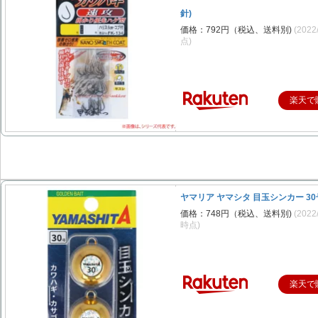
針)
価格：792円（税込、送料別)
(2022
点)
楽天で
ヤマリア ヤマシタ 目玉シンカー 30
価格：748円（税込、送料別)
(2022
時点)
楽天で