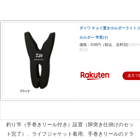
ダイワ チョイ置きホルダーライト (
ホルダー 竿受け)
価格：638円（税込、送料別)
(2021
時点)
楽天で
釣り竿（手巻きリール付き）設置（胴突き仕掛けのセッ
ト完了）、ライフジャケット着用、手巻きリールのドラ