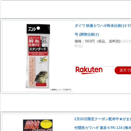
ダイワ 快適カワハギ幹糸仕掛け2 S
号 (胴突仕掛け)
価格：563円（税込、送料別)
(2023
時点)
楽天で
2月20日限定クーポン配布中★がま
付競技カワハギ 速攻 6 FK-134 (海