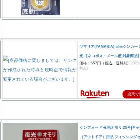
ヤマリア(YAMARIA) 目玉シンカー 
光 【ネコポス・メール便 対象商品
価格：657円（税込、送料別)
(2022
時点)
楽天で
ケンフォード 夜光オモリ 25号|キ
（アウトドア）用品 フィッシング 