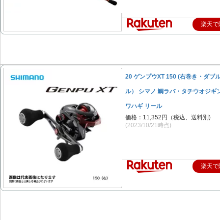
楽天で
20 ゲンプウXT 150 (右巻き・ダ
ル） シマノ 鯛ラバ・タチウオジギ
ワハギ リール
価格：11,352円（税込、送料別)
(2023/10/21時点)
楽天で