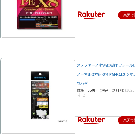
楽天で
ステファーノ 幹糸仕掛け フォール
ノーマル 2本組-3号 PM-K11S シマ
ワハギ
価格：660円（税込、送料別)
(2023
時点)
楽天で