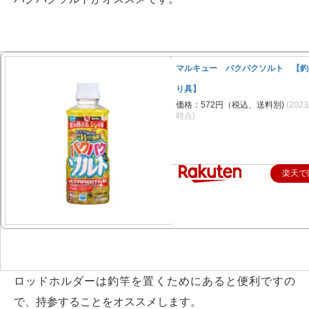
マルキュー バクバクソルト 【釣
り具】
価格：572円（税込、送料別)
(2023
時点)
楽天で
ロッドホルダーは釣竿を置くためにあると便利ですの
で、持参することをオススメします。