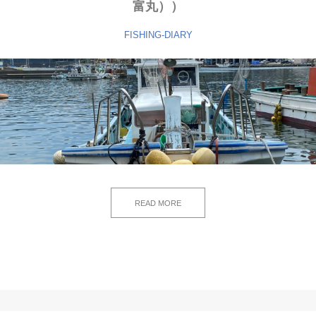
富丸））
FISHING-DIARY
READ MORE